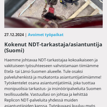
27.12.2024
|
Avoimet työpaikat
Kokenut NDT-tarkastaja/asiantuntija
(Suomi)
Haemme johtavaa NDT-tarkastajaa kokoaikaiseen ja
vakituiseen työsuhteeseen vahvistamaan tiimiämme
Etelä- tai Länsi-Suomen alueelle. Tule osaksi
palveluhenkistä ja mutkatonta asiantuntijatiimiämme!
Työskentelet osana asiantuntijatiimiä, joka tuottaa
monipuolisia tarkastus- ja insinööripalveluita Suomen
teollisuudelle. Vastuullasi on johtaa ja kehittää
Replicon NDT-palveluita yhdessä muiden
asiantuntijoiden kanssa. Työnkuvaasi kuuluu myös