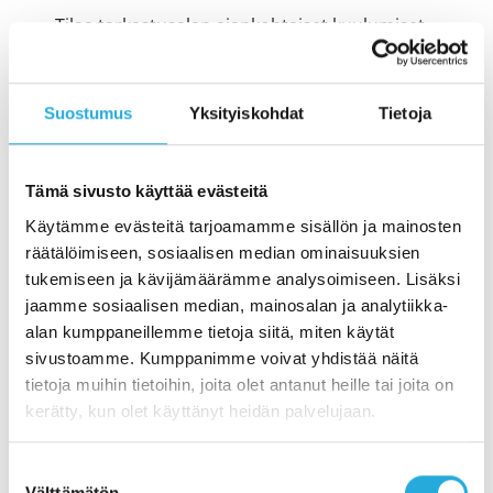
Tilaa tarkastusalan ajankohtaiset kuulumiset
suoraan sähköpostiisi uutiskirjeen muodossa!
Etunimi
Suostumus
Yksityiskohdat
Tietoja
Sähköposti
Tämä sivusto käyttää evästeitä
Käytämme evästeitä tarjoamamme sisällön ja mainosten
räätälöimiseen, sosiaalisen median ominaisuuksien
Kyllä, hyväksyn tietosuojaselosteen*
tukemiseen ja kävijämäärämme analysoimiseen. Lisäksi
jaamme sosiaalisen median, mainosalan ja analytiikka-
alan kumppaneillemme tietoja siitä, miten käytät
sivustoamme. Kumppanimme voivat yhdistää näitä
tietoja muihin tietoihin, joita olet antanut heille tai joita on
kerätty, kun olet käyttänyt heidän palvelujaan.
Jaa uutinen
Suostumuksen
Välttämätön