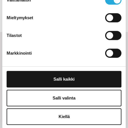
valinta
Facebook
LinkedIn
Twitter
Sähköposti
Mieltymykset
Tilastot
Muut ajankohtaiset
Markkinointi
Salli kaikki
Salli valinta
Kiellä