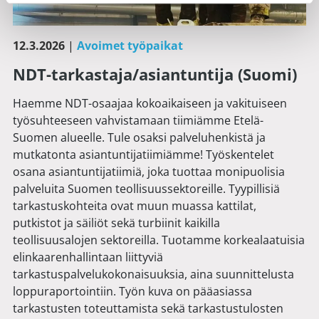
12.3.2026
|
Avoimet työpaikat
NDT-tarkastaja/asiantuntija (Suomi)
Haemme NDT-osaajaa kokoaikaiseen ja vakituiseen
työsuhteeseen vahvistamaan tiimiämme Etelä-
Suomen alueelle. Tule osaksi palveluhenkistä ja
mutkatonta asiantuntijatiimiämme! Työskentelet
osana asiantuntijatiimiä, joka tuottaa monipuolisia
palveluita Suomen teollisuussektoreille. Tyypillisiä
tarkastuskohteita ovat muun muassa kattilat,
putkistot ja säiliöt sekä turbiinit kaikilla
teollisuusalojen sektoreilla. Tuotamme korkealaatuisia
elinkaarenhallintaan liittyviä
tarkastuspalvelukokonaisuuksia, aina suunnittelusta
loppuraportointiin. Työn kuva on pääasiassa
tarkastusten toteuttamista sekä tarkastustulosten