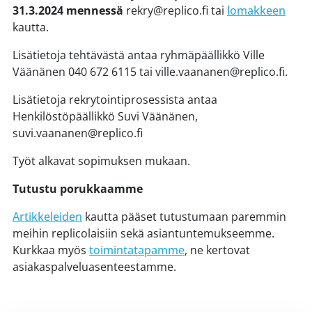
31.3.2024 mennessä
rekry@replico.fi tai
lomakkeen
kautta.
Lisätietoja tehtävästä antaa ryhmäpäällikkö Ville
Väänänen 040 672 6115 tai ville.vaananen@replico.fi.
Lisätietoja rekrytointiprosessista antaa
Henkilöstöpäällikkö Suvi Väänänen,
suvi.vaananen@replico.fi
Työt alkavat sopimuksen mukaan.
Tutustu porukkaamme
Artikkeleiden
kautta pääset tutustumaan paremmin
meihin replicolaisiin sekä asiantuntemukseemme.
Kurkkaa myös
toimintatapamme
, ne kertovat
asiakaspalveluasenteestamme.