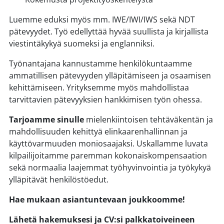
Luemme eduksi myös mm. IWE/IWI/IWS sekä NDT
pätevyydet. Työ edellyttää hyvää suullista ja kirjallista
viestintäkykyä suomeksi ja englanniksi.
Työnantajana kannustamme henkilökuntaamme
ammatillisen pätevyyden ylläpitämiseen ja osaamisen
kehittämiseen. Yrityksemme myös mahdollistaa
tarvittavien pätevyyksien hankkimisen työn ohessa.
Tarjoamme sinulle
mielenkiintoisen tehtäväkentän ja
mahdollisuuden kehittyä elinkaarenhallinnan ja
käyttövarmuuden moniosaajaksi. Uskallamme luvata
kilpailijoitamme paremman kokonaiskompensaation
sekä normaalia laajemmat työhyvinvointia ja työkykyä
ylläpitävät henkilöstöedut.
Hae mukaan asiantuntevaan joukkoomme!
Lähetä hakemuksesi ja CV:si palkkatoiveineen