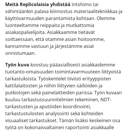
Meitä Replicolaisia yhdistää
intohimo tai
vähintäänkin palava kiinnostus materiaalitekniikkaa ja
käyttövarmuuden parantamista kohtaan. Olemme
luonteeltamme reippaita ja mutkattomia
asiakaspalvelijoita. Asiakkaamme tietävät
soittaessaan, että otamme asian hoitoomme,
kannamme vastuun ja järjestämme asiat
onnistumaan.
Työn kuva
koostuu pääasiallisesti asiakkaidemme
tuotanto-omaisuuden toimintavarmuuteen liittyvistä
tarkastuksista. Työskentelet tiiviisti erityyppisten
kattilalaitosten ja niihin liittyvien säiliöiden ja
putkistojen sekä painelaitteiden parissa. Työn kuvaan
kuuluu tarkastussuunnitelmien tekeminen, NDT-
tarkastusten ja aputöiden koordinointi,
tarkastustulosten analysointi sekä kohteiden
visuaaliset tarkastukset. Tämän lisäksi keskeinen osa
työtä on kokonaisvaltainen raportointi asiakkaalle