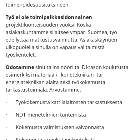
toimenpidesuosituksineen.
Työ ei ole toimipaikkasidonnainen
projektiluonteisuuden vuoksi. Koska
asiakaskuntamme sijaitsee ympäri Suomea, työ
edellyttää matkustusvalmiutta. Asiakaskäyntien
ulkopuolella sinulla on vapaus valita mistä
työskentelet.
Odotamme
sinulta insinööri tai DI-tason koulutusta
esimerkiksi materiaali-, konetekniikan- tai
energiatekniikan alalta sekä työkokemusta
tarkastustoimiala. Arvostamme:
· Työkokemusta kattilalaitosten tarkastuksesta
· NDT-menetelmien tuntemista
· Kokemusta valmistuksen valvonnasta
· Kokemusta projektityöskentelystä