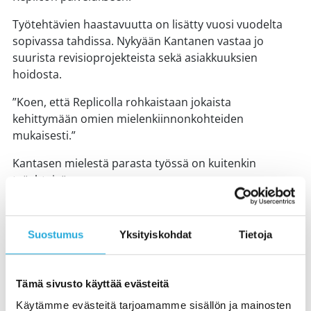
Työtehtävien haastavuutta on lisätty vuosi vuodelta
sopivassa tahdissa. Nykyään Kantanen vastaa jo
suurista revisioprojekteista sekä asiakkuuksien
hoidosta.
”Koen, että Replicolla rohkaistaan jokaista
kehittymään omien mielenkiinnonkohteiden
mukaisesti.”
Kantasen mielestä parasta työssä on kuitenkin
työyhteisö:
”Meillä on mahtava porukka”, hän hymyilee.
Suostumus
Yksityiskohdat
Tietoja
Tilaa tarkastusalan ajankohtaiset kuulumiset
Tämä sivusto käyttää evästeitä
suoraan sähköpostiisi uutiskirjeen muodossa!
Käytämme evästeitä tarjoamamme sisällön ja mainosten