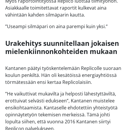
Myös raportointityössä Replico luottaa tiimityöhön.
Asiakkaalle toimitettavat raportit kulkevat aina
vähintään kahden silmäparin kautta.
”Useampi silmäpari on aina parempi kuin yksi.”
Urakehitys suunnitellaan jokaisen
mielenkiinnonkohteiden mukaan
Kantanen päätyi työskentelemään Replicolle suoraan
koulun penkiltä. Hän oli kesätöissä energiayhtiössä
törmätessään ensi kertaa Replicolaisiin.
”He vaikuttivat mukavilta ja helposti lähestyttäviltä,
erottuivat selvästi edukseen”, Kantanen muistelee
ensikohtaamista. Kantaselle ehdotettiin yhteistyötä
opinnäytetyön tekemisen merkeissä. Tämä johti
lopulta siihen, että vuonna 2016 Kantanen siirtyi
Replicon palvelukseen.