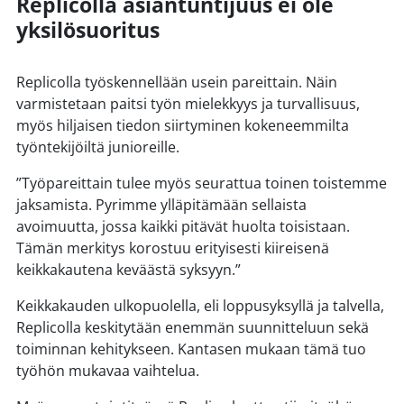
Replicolla asiantuntijuus ei ole
yksilösuoritus
Replicolla työskennellään usein pareittain. Näin
varmistetaan paitsi työn mielekkyys ja turvallisuus,
myös hiljaisen tiedon siirtyminen kokeneemmilta
työntekijöiltä junioreille.
”Työpareittain tulee myös seurattua toinen toistemme
jaksamista. Pyrimme ylläpitämään sellaista
avoimuutta, jossa kaikki pitävät huolta toisistaan.
Tämän merkitys korostuu erityisesti kiireisenä
keikkakautena keväästä syksyyn.”
Keikkakauden ulkopuolella, eli loppusyksyllä ja talvella,
Replicolla keskitytään enemmän suunnitteluun sekä
toiminnan kehitykseen. Kantasen mukaan tämä tuo
työhön mukavaa vaihtelua.