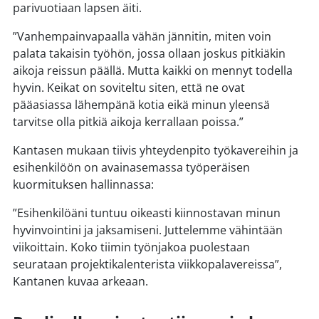
parivuotiaan lapsen äiti.
”Vanhempainvapaalla vähän jännitin, miten voin
palata takaisin työhön, jossa ollaan joskus pitkiäkin
aikoja reissun päällä. Mutta kaikki on mennyt todella
hyvin. Keikat on soviteltu siten, että ne ovat
pääasiassa lähempänä kotia eikä minun yleensä
tarvitse olla pitkiä aikoja kerrallaan poissa.”
Kantasen mukaan tiivis yhteydenpito työkavereihin ja
esihenkilöön on avainasemassa työperäisen
kuormituksen hallinnassa:
”Esihenkilöäni tuntuu oikeasti kiinnostavan minun
hyvinvointini ja jaksamiseni. Juttelemme vähintään
viikoittain. Koko tiimin työnjakoa puolestaan
seurataan projektikalenterista viikkopalavereissa”,
Kantanen kuvaa arkeaan.