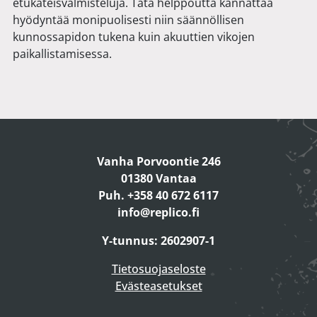
etukäteisvalmisteluja. Tätä helppoutta kannattaa
hyödyntää monipuolisesti niin säännöllisen
kunnossapidon tukena kuin akuuttien vikojen
paikallistamisessa.
Vanha Porvoontie 246
01380 Vantaa
Puh. +358 40 672 6117
info@replico.fi
Y-tunnus: 2602907-1
Tietosuojaseloste
Evästeasetukset