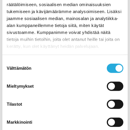
Etunimi
räätälöimiseen, sosiaalisen median ominaisuuksien
tukemiseen ja kävijämäärämme analysoimiseen. Lisäksi
jaamme sosiaalisen median, mainosalan ja analytiikka-
Sähköposti
alan kumppaneillemme tietoja siitä, miten käytät
sivustoamme. Kumppanimme voivat yhdistää näitä
tietoja muihin tietoihin, joita olet antanut heille tai joita on
Kyllä, hyväksyn tietosuojaselosteen*
kerätty, kun olet käyttänyt heidän palvelujaan.
Suostumuksen
Välttämätön
valinta
Mieltymykset
Jaa uutinen
Tilastot
Facebook
LinkedIn
Twitter
Sähköposti
Markkinointi