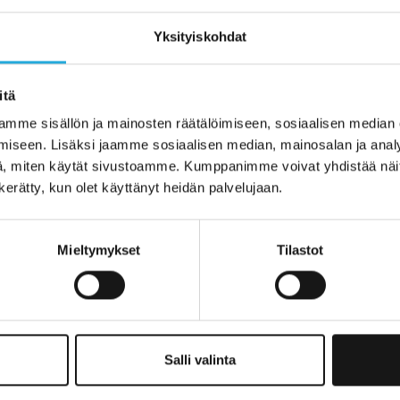
Yksityiskohdat
itä
Twitter
Sähköposti
mme sisällön ja mainosten räätälöimiseen, sosiaalisen median
iseen. Lisäksi jaamme sosiaalisen median, mainosalan ja analy
, miten käytät sivustoamme. Kumppanimme voivat yhdistää näitä t
n kerätty, kun olet käyttänyt heidän palvelujaan.
Mieltymykset
Tilastot
nkohtaiset
Salli valinta