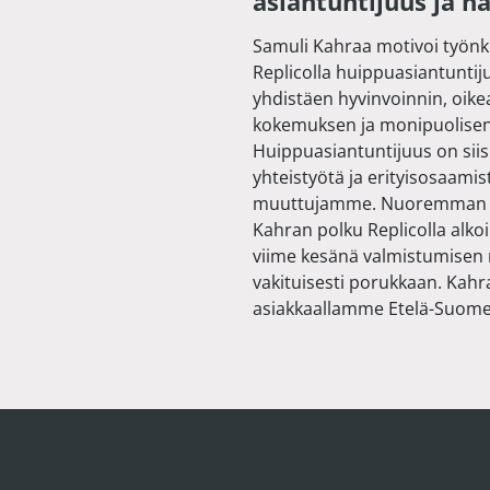
asiantuntijuus ja h
Samuli Kahraa motivoi työn
Replicolla huippuasiantuntij
yhdistäen hyvinvoinnin, oike
kokemuksen ja monipuolise
Huippuasiantuntijuus on siis
yhteistyötä ja erityisosaamis
muuttujamme. Nuoremman as
Kahran polku Replicolla alko
viime kesänä valmistumisen 
vakituisesti porukkaan. Kahr
asiakkaallamme Etelä-Suomes