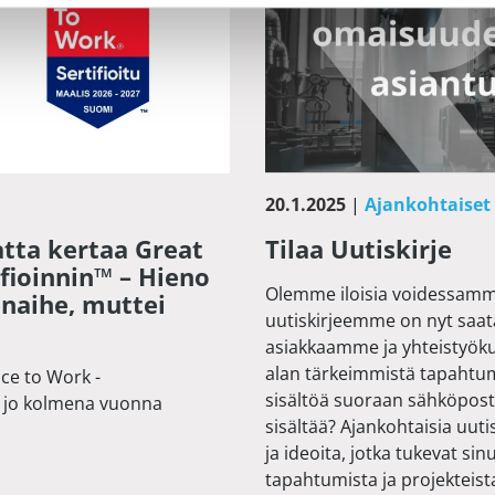
20.1.2025
|
Ajankohtaiset
atta kertaa Great
Tilaa Uutiskirje
ifioinnin™ – Hieno
Olemme iloisia voidessamme
enaihe, muttei
uutiskirjeemme on nyt saat
asiakkaamme ja yhteistyök
alan tärkeimmistä tapahtumi
lce to Work -
sisältöä suoraan sähköposti
ti jo kolmena vuonna
sisältää? Ajankohtaisia uut
ja ideoita, jotka tukevat sin
tapahtumista ja projekteist