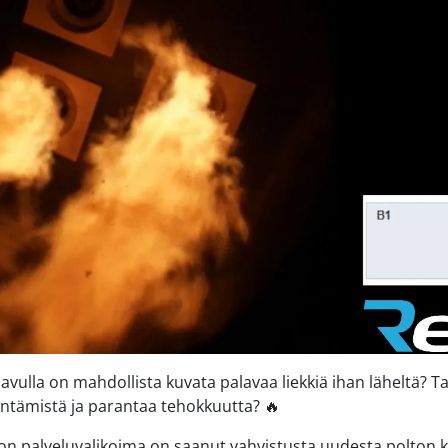
vulla on mahdollista kuvata palavaa liekkiä ihan läheltä? Ta
ntämistä ja parantaa tehokkuutta? 🔥
icon palveluvalikoima on saanut vahvistusta uudesta polton 