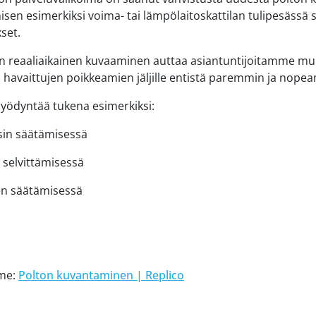
isen esimerkiksi voima- tai lämpölaitoskattilan tulipesässä 
set.
ien reaaliaikainen kuvaaminen auttaa asiantuntijoitamme
havaittujen poikkeamien jäljille entistä paremmin ja nope
yödyntää tukena esimerkiksi:
sin säätämisessä
 selvittämisessä
en säätämisessä
mme:
Polton kuvantaminen | Replico