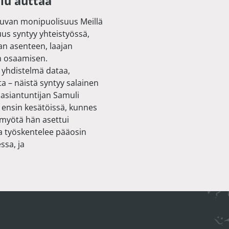
alu auttaa
kuvan monipuolisuus Meillä
uus syntyy yhteistyössä,
an asenteen, laajan
n osaamisen.
 yhdistelmä dataa,
ta – näistä syntyy salainen
iantuntijan Samuli
i ensin kesätöissä, kunnes
myötä hän asettui
a työskentelee pääosin
sa, ja