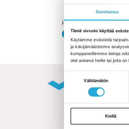
Suostumus
Jaa uutinen
Tämä sivusto käyttää eväste
Facebook
LinkedIn
Käytämme evästeitä tarjoama
ja kävijämäärämme analysoim
kumppaneillemme tietoja siitä
olet antanut heille tai joita o
Suostumuksen
Välttämätön
valinta
Muut aja
Kiellä