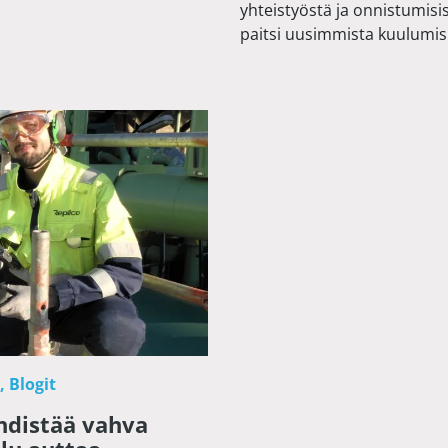
yhteistyöstä ja onnistumisista
paitsi uusimmista kuulumi
t
Blogit
yhdistää vahva