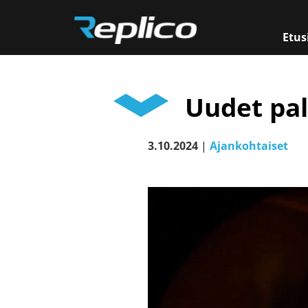
Etus
Päävalikko
Uudet pal
3.10.2024
|
Ajankohtaiset