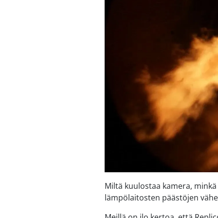
Miltä kuulostaa kamera, minkä a
lämpölaitosten päästöjen vähe
Meillä on ilo kertoa, että Repl