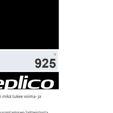
i mikä tukee voima- ja
kuvantamisen laitteistosta.