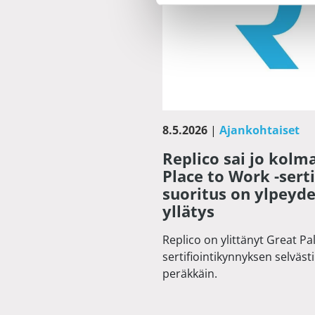
8.5.2026
|
Ajankohtaiset
Replico sai jo kolm
Place to Work -sert
suoritus on ylpeyd
yllätys
Replico on ylittänyt Great Pa
sertifiointikynnyksen selväs
peräkkäin.