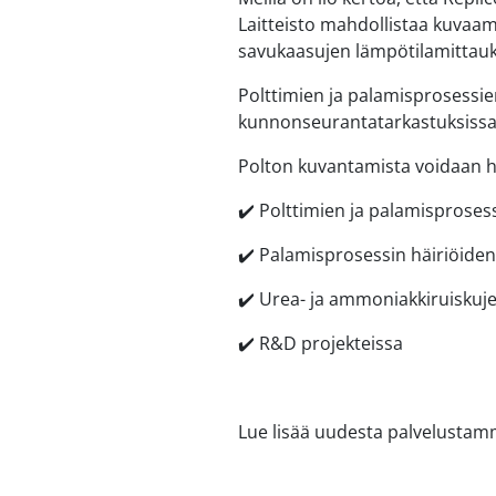
Laitteisto mahdollistaa kuvaam
savukaasujen lämpötilamittauk
Polttimien ja palamisprosess
kunnonseurantatarkastuksissa 
Polton kuvantamista voidaan h
✔️ Polttimien ja palamisproses
✔️ Palamisprosessin häiriöiden
✔️ Urea- ja ammoniakkiruiskuj
✔️ R&D projekteissa
Lue lisää uudesta palvelusta