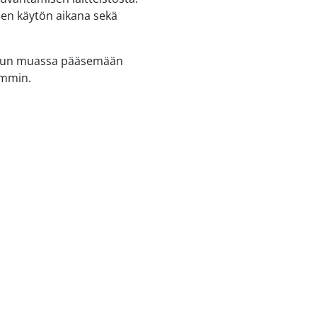
sen käytön aikana sekä
 muun muassa pääsemään
ammin.