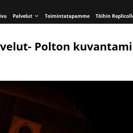
ivu
Palvelut
Toimintatapamme
Töihin Replicoll
velut- Polton kuvantam