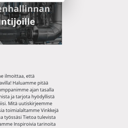
 ilmoittaa, että
avilla! Haluamme pitää
umppanimme ajan tasalla
sta ja tarjota hyödyllistä
isi. Mitä uutiskirjeemme
isia toimialaltamme Vinkkejä
ua työssäsi Tietoa tulevista
amme Inspiroivia tarinoita