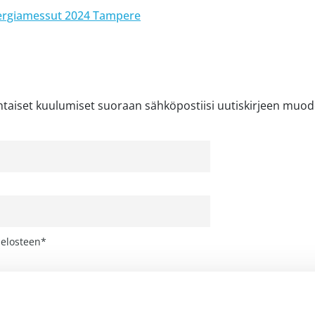
nergiamessut 2024 Tampere
htaiset kuulumiset suoraan sähköpostiisi uutiskirjeen muod
selosteen*