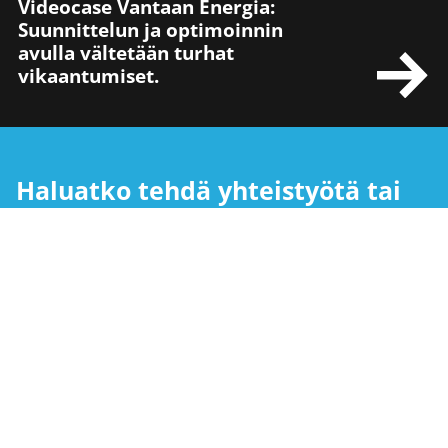
Videocase Vantaan Energia:
Suunnittelun ja optimoinnin
avulla vältetään turhat
vikaantumiset.
Haluatko tehdä yhteistyötä tai
saada tarjouksen
palveluistamme?
Energia- ja metsäteollisuus:
Ville Väänänen
+358 40 672 6115
ville.vaananen@replico.fi