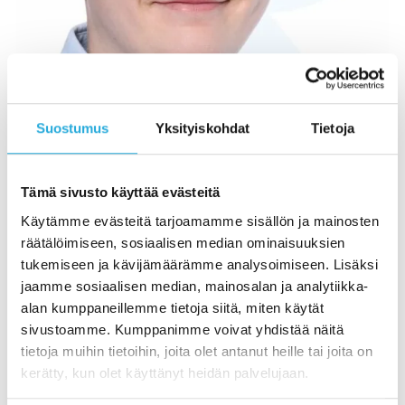
Suostumus
Yksityiskohdat
Tietoja
Tämä sivusto käyttää evästeitä
Aapeli Vartiainen
Käytämme evästeitä tarjoamamme sisällön ja mainosten
räätälöimiseen, sosiaalisen median ominaisuuksien
Asiantuntija,
/
Tarkastusten suunnittelu- ja
tukemiseen ja kävijämäärämme analysoimiseen. Lisäksi
insinööri (AMK)
koordinointi
jaamme sosiaalisen median, mainosalan ja analytiikka-
alan kumppaneillemme tietoja siitä, miten käytät
Aapeli on vuonna 2022 Jyväskylästä valmistunut
sivustoamme. Kumppanimme voivat yhdistää näitä
energiatekniikan insinööri. Aapelin toimii
tietoja muihin tietoihin, joita olet antanut heille tai joita on
tarkastusten koordinointi- ja
kerätty, kun olet käyttänyt heidän palvelujaan.
suunnittelutehtävissä. Osana Replicon