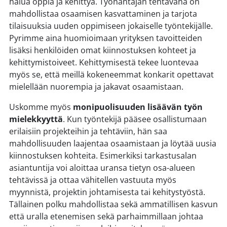
halua oppia ja kehittyä. Työnantajan tehtävänä on
mahdollistaa osaamisen kasvattaminen ja tarjota
tilaisuuksia uuden oppimiseen jokaiselle työntekijälle.
Pyrimme aina huomioimaan yrityksen tavoitteiden
lisäksi henkilöiden omat kiinnostuksen kohteet ja
kehittymistoiveet. Kehittymisestä tekee luontevaa
myös se, että meillä kokeneemmat konkarit opettavat
mielellään nuorempia ja jakavat osaamistaan.
Uskomme myös
monipuolisuuden lisäävän työn
mielekkyyttä
. Kun työntekijä pääsee osallistumaan
erilaisiin projekteihin ja tehtäviin, hän saa
mahdollisuuden laajentaa osaamistaan ja löytää uusia
kiinnostuksen kohteita. Esimerkiksi tarkastusalan
asiantuntija voi aloittaa uransa tietyn osa-alueen
tehtävissä ja ottaa vähitellen vastuuta myös
myynnistä, projektin johtamisesta tai kehitystyöstä.
Tällainen polku mahdollistaa sekä ammatillisen kasvun
että uralla etenemisen sekä parhaimmillaan johtaa