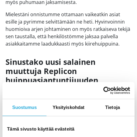
myös puhumaan jaksamisesta.
Mielestäni onnistumme ottamaan vaikeatkin asiat
esille ja pyrimme selvittämään ne heti. Hyvinvoinnin
huomioiva arjen johtaminen on myös ratkaiseva tekijä
sen taustalla, että henkilöstömme jaksaa palvella
asiakkaitamme laadukkaasti myös kiirehuippuina.
Sinustako uusi salainen
muuttuja Replicon
huippuasiantuntijuuden
yhtälöön?
Meillä Replicolla huippuasiantuntijuus syntyy
Suostumus
Yksityiskohdat
Tietoja
yhteistyössä, kun hyvinvointi, oikea asenne, laaja
kokemus ja monipuolinen osaaminen kertaantuvat.
Asiantuntijamme ovat huippuasiantuntijuuden
Tämä sivusto käyttää evästeitä
yhtälömme tärkein arvo, salainen muuttuja.