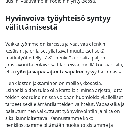
uusiin, vaativampiin rooleihin yrityksessä.
Hyvinvoiva työyhteisö syntyy
välittämisestä
Vaikka työmme on kiireistä ja vaativaa etenkin
kesäisin, ja erilaiset yllättävät muutokset sekä
matkatyöt edellyttävät henkilökunnalta paljon
joustavuutta erilaisissa tilanteissa, meillä koetaan silti,
että
työn ja vapaa-ajan tasapaino
pysyy hallinnassa.
Henkilöstön jaksaminen on meille ykkösasia.
Esihenkilöiden tulee olla kartalla tiiminsä arjesta, jotta
töiden koordinoinnissa voidaan huomioida yksilölliset
tarpeet sekä elämäntilanteiden vaihtelut. Vapaa-aika ja
palautuminen vaikuttavat työhyvinvointiin ja niitä on
siksi kunnioitettava. Kannustamme koko
henkilöstöämme pitämään huolta toisistamme ja