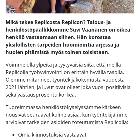
Mikä tekee Replicosta Replicon? Talous- ja
henkilöstöpäällikkömme Suvi Väänänen on oikea
henkilö vastaamaan siihen. Hän korostaa
yksilöllisten tarpeiden huomiointia arjessa ja
huolen pitämistä myös toinen toisistaan.
Voimme olla ylpeitä ja tyytyväisiä siitä, että meillä
Replicolla työhyvinvointi on erittäin hyvällä tasolla.
Olemme mitanneet työntekijäkokemusta vuodesta
2021 lähtien, ja luvut ovat olleet joka vuosi positiivisia
sekä vastausprosentti korkea.
Tuoreimmassa henkilöstökyselyssämme kärkeen
nousivat seuraavat kolme asiaa, kun työntekijämme
arvioivat tärkeiden asioiden toteutumista Replicolla:
Omia kiinnostuksia vastaavat