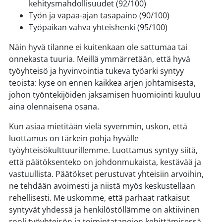
kehitysmahdollisuudet (92/100)
Työn ja vapaa-ajan tasapaino (90/100)
Työpaikan vahva yhteishenki (95/100)
Näin hyvä tilanne ei kuitenkaan ole sattumaa tai
onnekasta tuuria. Meillä ymmärretään, että hyvä
työyhteisö ja hyvinvointia tukeva työarki syntyy
teoista: kyse on ennen kaikkea arjen johtamisesta,
johon työntekijöiden jaksamisen huomiointi kuuluu
aina olennaisena osana.
Kun asiaa mietitään vielä syvemmin, uskon, että
luottamus on tärkein pohja hyvälle
työyhteisökulttuurillemme. Luottamus syntyy siitä,
että päätöksenteko on johdonmukaista, kestävää ja
vastuullista. Päätökset perustuvat yhteisiin arvoihin,
ne tehdään avoimesti ja niistä myös keskustellaan
rehellisesti. Me uskomme, että parhaat ratkaisut
syntyvät yhdessä ja henkilöstöllämme on aktiivinen
rooli työyhteisön ja toimintatapojen kehittämisessä.