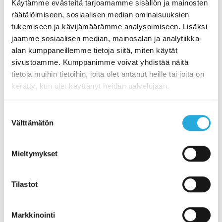
Käytämme evästeitä tarjoamamme sisällön ja mainosten
räätälöimiseen, sosiaalisen median ominaisuuksien
Oletko sinä seuraava salainen muuttujamme –
tukemiseen ja kävijämäärämme analysoimiseen. Lisäksi
tarkastusalan kokenut asiantuntija tai uusi tekijä, joka
jaamme sosiaalisen median, mainosalan ja analytiikka-
on valmis kartuttamaan taitojaan osaavassa
alan kumppaneillemme tietoja siitä, miten käytät
porukassamme?
sivustoamme. Kumppanimme voivat yhdistää näitä
Lue lisää ja anna meidän kuulla sinusta »
tietoja muihin tietoihin, joita olet antanut heille tai joita on
kerätty, kun olet käyttänyt heidän palvelujaan.
Suostumuksen
Suvi Väänänen
Välttämätön
valinta
Talous- ja henkilöstöpäällikkö
+358 40 583 1234
suvi.vaananen@replico.fi
Mieltymykset
Tilastot
Tilaa tarkastusalan ajankohtaiset kuulumiset
suoraan sähköpostiisi uutiskirjeen muodossa!
Markkinointi