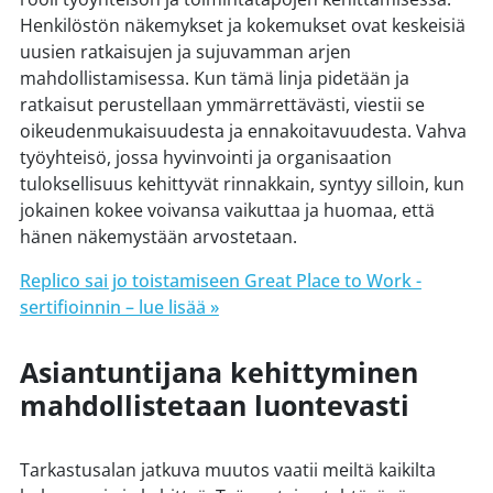
Henkilöstön näkemykset ja kokemukset ovat keskeisiä
uusien ratkaisujen ja sujuvamman arjen
mahdollistamisessa. Kun tämä linja pidetään ja
ratkaisut perustellaan ymmärrettävästi, viestii se
oikeudenmukaisuudesta ja ennakoitavuudesta. Vahva
työyhteisö, jossa hyvinvointi ja organisaation
tuloksellisuus kehittyvät rinnakkain, syntyy silloin, kun
jokainen kokee voivansa vaikuttaa ja huomaa, että
hänen näkemystään arvostetaan.
Replico sai jo toistamiseen Great Place to Work -
sertifioinnin – lue lisää »
Asiantuntijana kehittyminen
mahdollistetaan luontevasti
Tarkastusalan jatkuva muutos vaatii meiltä kaikilta