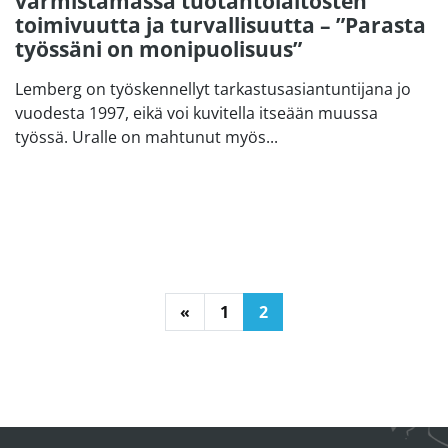
varmistamassa tuotantolaitosten
toimivuutta ja turvallisuutta – ”Parasta
työssäni on monipuolisuus”
Lemberg on työskennellyt tarkastusasiantuntijana jo
vuodesta 1997, eikä voi kuvitella itseään muussa
työssä. Uralle on mahtunut myös...
Posts navigation
«
1
2