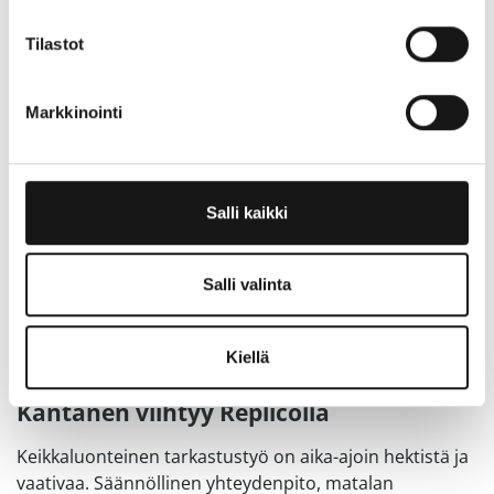
Tilastot
Markkinointi
Salli kaikki
Salli valinta
24.1.2024
|
Ajankohtaiset
Blogit
Tasapaino työn ja siviilielämän välillä
Kiellä
on merkittävä syy siihen, miksi Jutta
Kantanen viihtyy Replicolla
Keikkaluonteinen tarkastustyö on aika-ajoin hektistä ja
vaativaa. Säännöllinen yhteydenpito, matalan