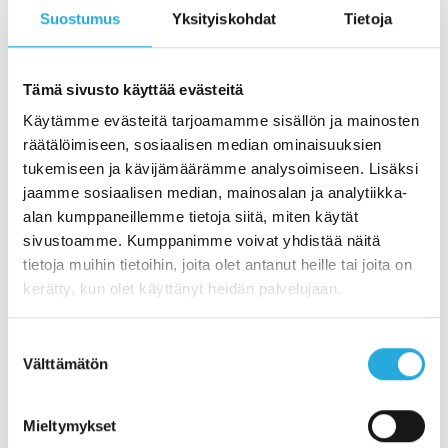
Suostumus
Yksityiskohdat
Tietoja
Tämä sivusto käyttää evästeitä
Käytämme evästeitä tarjoamamme sisällön ja mainosten
räätälöimiseen, sosiaalisen median ominaisuuksien
tukemiseen ja kävijämäärämme analysoimiseen. Lisäksi
jaamme sosiaalisen median, mainosalan ja analytiikka-
12.9.2024
|
Ajankohtaiset
Blogit
alan kumppaneillemme tietoja siitä, miten käytät
sivustoamme. Kumppanimme voivat yhdistää näitä
Huippuasiantuntijuus on yhdistelmä
tietoja muihin tietoihin, joita olet antanut heille tai joita on
dataa, yhteistyötä ja erityisosaamista
kerätty, kun olet käyttänyt heidän palvelujaan.
Perttu Puttoselle merkityksellisyys tulee turvallisuuden
varmistamisesta Meillä Replicolla huippuasiantuntijuus
Suostumuksen
syntyy yhteistyössä, yhdistäen hyvinvoinnin, oikean
Välttämätön
valinta
asenteen, laajan kokemuksen...
Mieltymykset